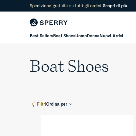
lation missing:
Spedizione gratuita su tutti gli ordini!
Scopri di più
cessibility.skip_to_text
Best Sellers
Boat Shoes
Uomo
Donna
Nuovi Arrivi
Boat Shoes
Filtri
Ordina per
Vengono mostrati 18 risultati