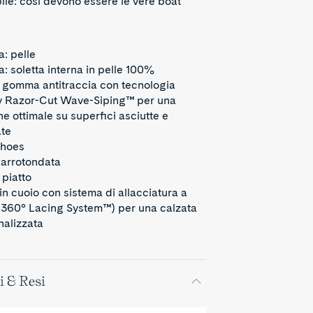
ile: così devono essere le vere boat
: pelle
: soletta interna in pelle 100%
: gomma antitraccia con tecnologia
y Razor-Cut Wave-Siping™ per una
ne ottimale su superfici asciutte e
te
shoes
 arrotondata
piatto
in cuoio con sistema di allacciatura a
(360° Lacing System™) per una calzata
nalizzata
i & Resi