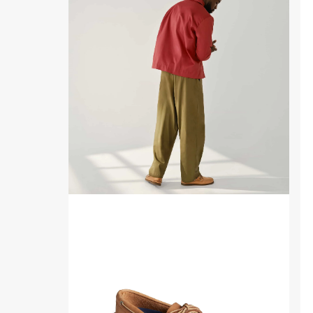
Eye
Ey
Boat
Bo
Shoe
Sh
Sahara
Sa
Leather
Lea
Smooth
Sm
Authentic
Aut
Original™
Or
2-
2-
Eye
Ey
Boat
Bo
Shoe
Sh
Sahara
Sa
Leather
Lea
Smooth
Sm