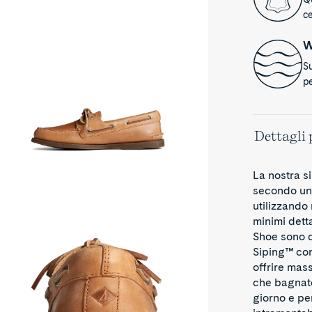
e
ce
at
oe
hara
W
ther
ooth
S
pe
Dettagli 
La nostra s
secondo una
hentic
utilizzando 
iginal™
minimi dett
e
Shoe sono d
at
Siping™ con 
oe
hara
offrire mas
ther
che bagnate
ooth
giorno e per