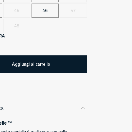
45
46
47
48
RA
Aggiungi al carrello
ts
elle ™
esto modello è realizzato con pelle