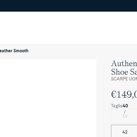
Leather Smooth
Authen
Shoe S
SCARPE UO
€149,
Taglia
40
39
42