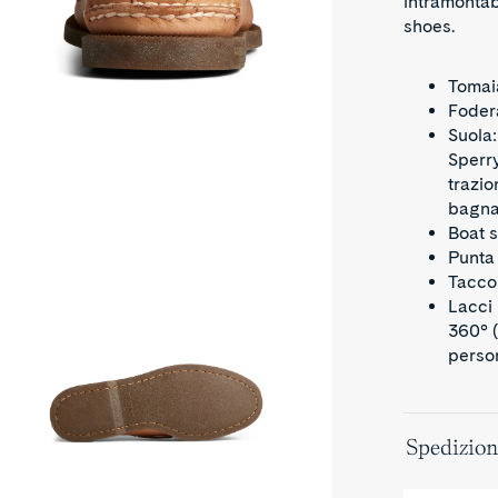
intramontab
shoes.
Tomaia
Fodera
Suola
Sperr
hentic
trazio
iginal™
bagna
e
Boat 
at
oe
Punta
hara
Tacco 
ther
ooth
Lacci 
360° 
perso
Spedizion