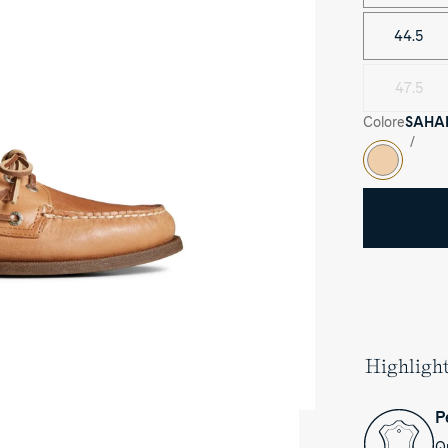
44.5
47.5
Colore
SAHA
SAHARA
Highligh
P
hentic
iginal™
Qu