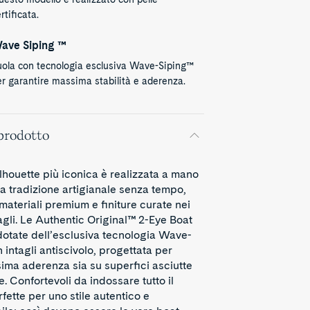
rtificata.
ave Siping ™
uola con tecnologia esclusiva Wave-Siping™
r garantire massima stabilità e aderenza.
prodotto
ilhouette più iconica è realizzata a mano
 tradizione artigianale senza tempo,
materiali premium e finiture curate nei
agli. Le Authentic Original™ 2-Eye Boat
otate dell’esclusiva tecnologia Wave-
intagli antiscivolo, progettata per
sima aderenza sia su superfici asciutte
. Confortevoli da indossare tutto il
fette per uno stile autentico e