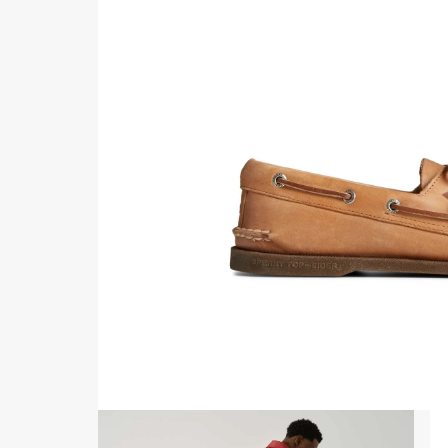
Authentic
Aut
Original™
Or
2-
2-