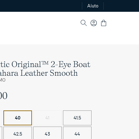
Aiuto
Log
Cart
in
tic Original™ 2-Eye Boat
ahara Leather Smooth
MO
00
40
41
41.5
42.5
43
44