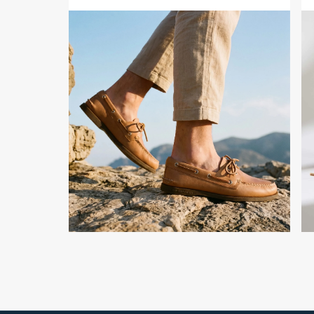
Authentic
Aut
Original™
Or
2-
2-
Eye
Ey
Boat
Bo
Shoe
Sh
Sahara
Sa
Leather
Lea
Smooth
Sm