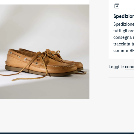
hentic
iginal™
Spedizion
e
Spedizione
at
oe
tutti gli or
hara
consegna 
ther
ooth
tracciata 
corriere B
Leggi le
cond