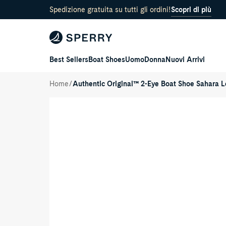
lation missing:
Spedizione gratuita su tutti gli ordini!
Scopri di più
cessibility.skip_to_text
Best Sellers
Boat Shoes
Uomo
Donna
Nuovi Arrivi
/
Home
Authentic Original™ 2-Eye Boat Shoe Sahara 
Authentic
Original™
2-
Eye
Boat
Shoe
Sahara
Leather
Smooth