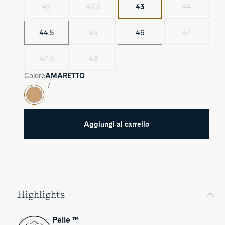
42
42.5
43
44
44.5
45
46
47
47.5
48
Colore
AMARETTO
AMARETTO
Aggiungi al carrello
Highlights
Pelle ™