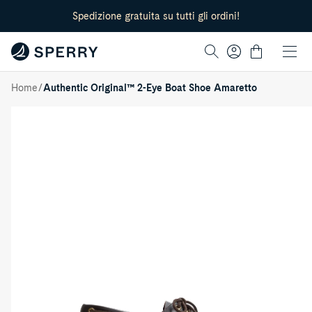
lation missing:
Spedizione gratuita su tutti gli ordini!
cessibility.skip_to_text
Log
Cart
in
/
Home
Authentic Original™ 2-Eye Boat Shoe Amaretto
Authentic
Original™
2-
Eye
Boat
Shoe
Amaretto