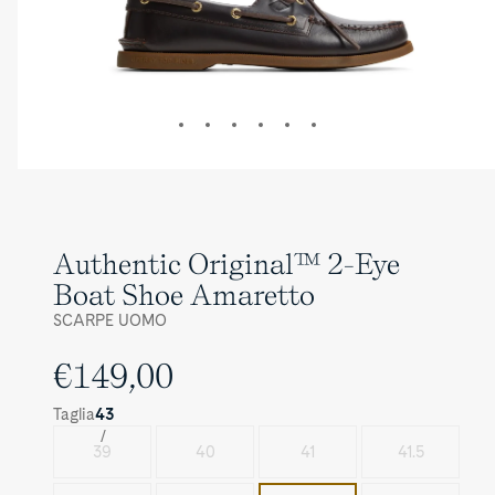
Image
Image
Image
Image
Image
Image
1
2
3
4
5
6
Authentic Original™ 2-Eye
Boat Shoe Amaretto
SCARPE UOMO
€149,00
Taglia
43
39
40
41
41.5