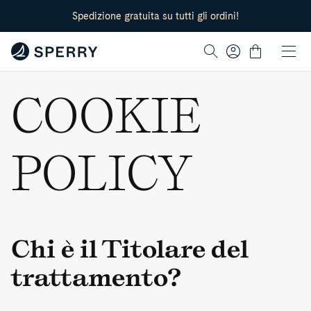
lation missing:
Spedizione gratuita su tutti gli ordini!
cessibility.skip_to_text
Log
Cart
in
COOKIE
POLICY
Chi è il Titolare del
trattamento?