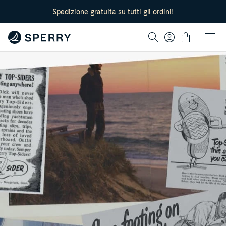
lation missing:
Spedizione gratuita su tutti gli ordini!
cessibility.skip_to_text
Log
Cart
in