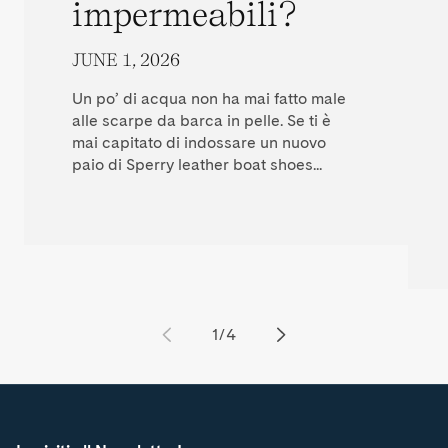
impermeabili?
JUNE 1, 2026
Un po’ di acqua non ha mai fatto male
alle scarpe da barca in pelle. Se ti è
mai capitato di indossare un nuovo
paio di Sperry leather boat shoes...
Translation
1
/
4
missing:
en.general.slider.of